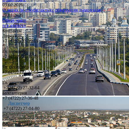
03.02.2026
О мерах по профилактике обмерзания дымоходов
28.01.2026
Объявление
все новости
Контакты
Директор
+7 (4722) 27-39-19
Гл. инженер
+7 (4722) 27-39-19
Гл. бухгалтер
+7 (4722) 27-32-64
Гл. экономист
+7 (4722) 27-32-64
Бухгалтерия
+7 (4722) 27-36-48
Диспетчер
+7 (4722) 27-04-80
Обратная связь