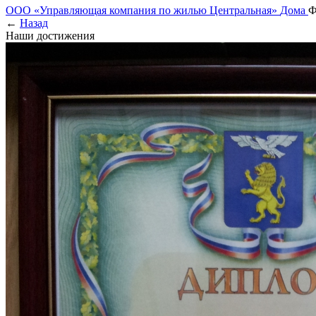
ООО «Управляющая компания по жилью Центральная»
Дома
Ф
←
Назад
Наши достижения